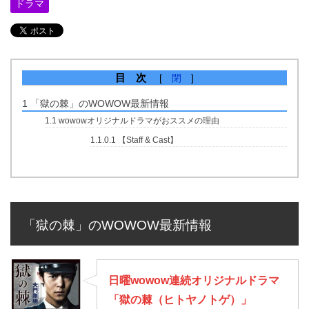
ドラマ
目 次
[
閉
]
1
「獄の棘」のWOWOW最新情報
1.1
wowowオリジナルドラマがおススメの理由
1.1.0.1
【Staff & Cast】
「獄の棘」のWOWOW最新情報
日曜wowow連続オリジナルドラマ
「獄の棘（ヒトヤノトゲ）」