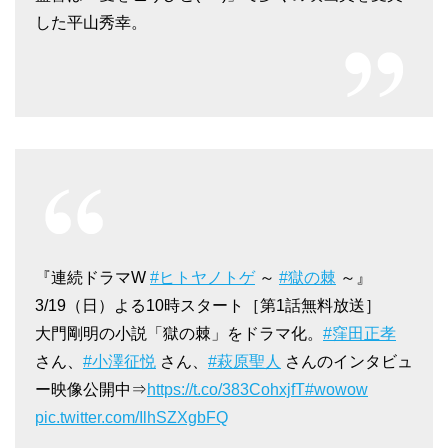
した平山秀幸。
『連続ドラマW
#ヒトヤノトゲ
～
#獄の棘
～』
3/19（日）よる10時スタート［第1話無料放送］
大門剛明の小説「獄の棘」をドラマ化。
#窪田正孝
さん、
#小澤征悦
さん、
#萩原聖人
さんのインタビュ
ー映像公開中⇒
https://t.co/383CohxjfT
#wowow
pic.twitter.com/IlhSZXgbFQ