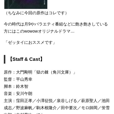
（ちなみに今回の原作はコレです）
今の時代は月9やバラエティ番組などに飽き飽きしている
方にはこのwowowオリジナルドラマ…
「ゼッタイにおススメです」
【Staff & Cast】
原作：大門剛明「獄の棘（角川文庫）」
監督：平山秀幸
脚本：鈴木智
音楽：安川午朗
主演：窪田正孝／小澤征悦／泉谷しげる／萩原聖人／池田
成志／野波麻帆／駒木根隆介／田中要次／モロ師岡／蛍雪