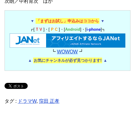
次朗／中村育次 ほか
▼
「まずはお試し」申込みはココから
▼
┏[
T V
]・[
P C
]・[
Android
]・[
i-phone
]┓
┗
WOWOW
┛
▲
お気にチャンネルが必ず見つかります!
▲
タグ :
ドラマW
,
窪田 正孝