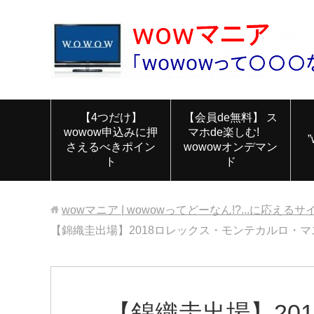
【4つだけ】
【会員de無料】 ス
wowow申込みに押
マホde楽しむ!
さえるべきポイン
wowowオンデマン
ト
ド
wowマニア | wowowってどーなん!?...に応えるサ
【錦織圭出場】2018ロレックス・モンテカルロ・マスターズ（
【錦織圭出場】20