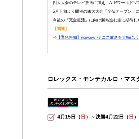
四大大会のテレビ放送に加え、ATPワールドツ
5月下旬より開催の四大大会「全仏オープン」
今後の『完全復活』に向け勝ち進む圭に期待し
【関連】
⇒
【緊急告知】wowowがテニス放送を大幅にボ
ロレックス・モンテカルロ・マス
4月15日（
日
）～決勝4月22日（
日
）