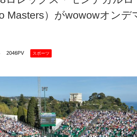
-carlo Masters）がwowo
4
2046PV
スポーツ