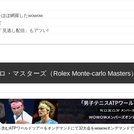
をほぼ網羅したwowow
実
「見逃し配信」もアツい!
ターズ（Rolex Monte-carlo Master
を含むATPワールドツアーをオンデマンドにて32大会をwowowオンデマン