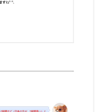
ます
ね^ ^。
-7時間ほど（日本の方が、7時間早い）よ