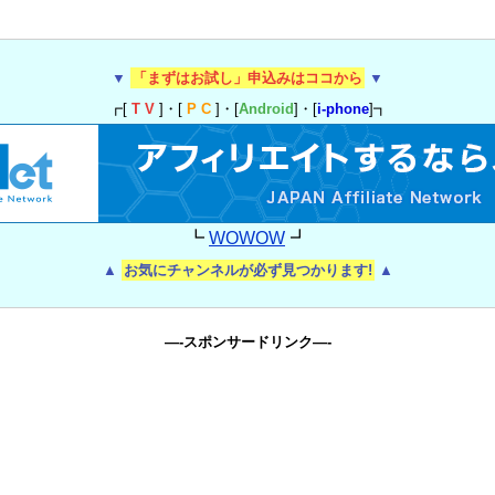
▼
「まずはお試し」申込みはココから
▼
┏[
T V
]・[
P C
]・[
Android
]・[
i-phone
]┓
┗
WOWOW
┛
▲
お気にチャンネルが必ず見つかります!
▲
—-スポンサードリンク—-