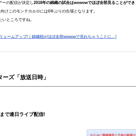
アーの配信が決定し
2018年の錦織の試合はwowowでほぼ全部見ることができ
に向けこのモンテカルロには6年ぶりの出場となります。
たいところですね。
リュームアップ!｜錦織戦がほぼ全部wowowで見れちゃうことに…!
ターズ「放送日時」
まで連日ライブ配信!
ちなみに開催場所と日本の時差は