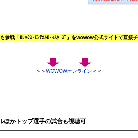
も参戦「ﾛﾚｯｸｽ･ﾓﾝﾃｶﾙﾛ･ﾏｽﾀｰｽﾞ」をwowow公式サイトで直接
＞＞
WOWOWオンライン
＜＜
.ナダルほかトップ選手の試合も視聴可