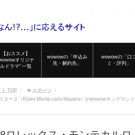
【おススメ】
wowowの「申込み
wowowの「口
”wowowオリジナ
先・解約先」
ミ・評判」
ルドラマ” 一覧
イト
TOP
スポーツ
Rolex Monte-carlo Masters）がwowowオンデ
18ロレックス・モンテカル