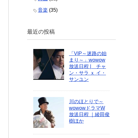
音楽
(35)
最近の投稿
「VIP～迷路の始
まり～」wowow
放送日程 | チャ
ン・サラ ｘ イ・
サンユン
川のほとりで～
wowowドラマW
放送日程 ｜綾田俊
樹ほか