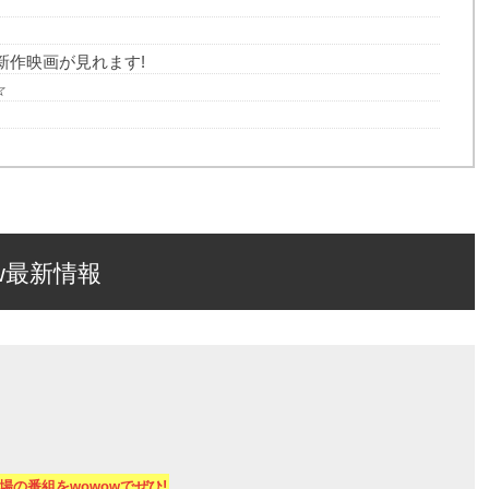
新作映画が見れます!
☆
w最新情報
場の番組をwowowでぜひ!