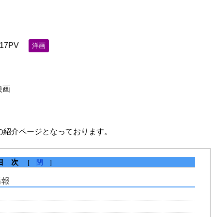
517PV
洋画
映画
画の紹介ページとなっております。
目 次
[
閉
]
情報