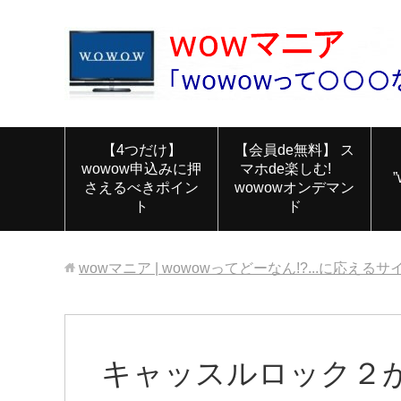
【4つだけ】
【会員de無料】 ス
wowow申込みに押
マホde楽しむ!
さえるべきポイン
wowowオンデマン
ト
ド
wowマニア | wowowってどーなん!?...に応えるサ
キャッスルロック２が