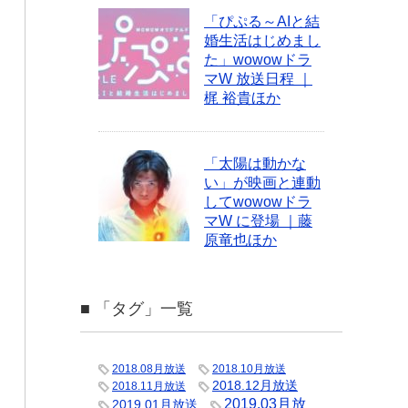
「ぴぷる～AIと結
婚生活はじめまし
た」wowowドラ
マW 放送日程 ｜
梶 裕貴ほか
「太陽は動かな
い」が映画と連動
してwowowドラ
マW に登場 ｜藤
原竜也ほか
■ 「タグ」一覧
2018.08月放送
2018.10月放送
2018.12月放送
2018.11月放送
2019.03月放
2019.01月放送