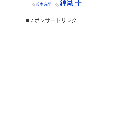
錦織 圭
鈴木 亮平
■スポンサードリンク