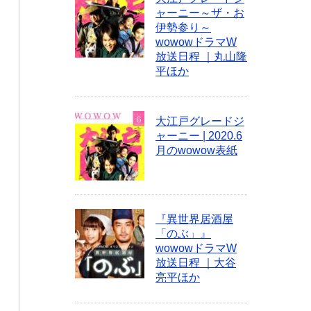
ャーニー～ザ・お
伊勢参り～
wowowドラマW
放送日程 ｜丸山隆
平ほか
大江戸グレードジ
ャーニー | 2020.6
月のwowow表紙
『異世界居酒屋
「のぶ」』
wowowドラマW
放送日程 ｜大谷
亮平ほか