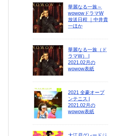
華麗なる一族～
wowowドラマW
放送日程 ｜中井貴
一ほか
華麗なる一族（ド
ラマW） |
2021.02月の
wowow表紙
2021 全豪オープ
ンテニス |
2021.02月の
wowow表紙
大江戸グレードジ