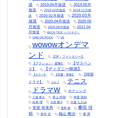
送
2019.04月放送
2019.05月
放送
2019.10月放送
2019.11月放
2020.03月
2020.02月放送
送
放送
2020.05
2020.04月放送
月放送
2021.04
2020.06月放送
月放送
BUCK-TICK（バクチク）
ONE OK ROCK
V6
wowowオンデマ
ンド
【SF・ファンタジー】
【サスペン
【アクション・冒険】
【ディズニー映画】
ス】
【韓国
【ホラー】
【恋愛・青春】
テニス
ドラマ】
ゴルフ
ドラマW
ボクシング
井上 尚弥
仲里 依紗
三浦 貴大
向井 理
大坂 なおみ
大原 櫻子
桑田 佳
安室 奈美恵
星野 源
祐
福山 雅治
田中 圭
要 潤