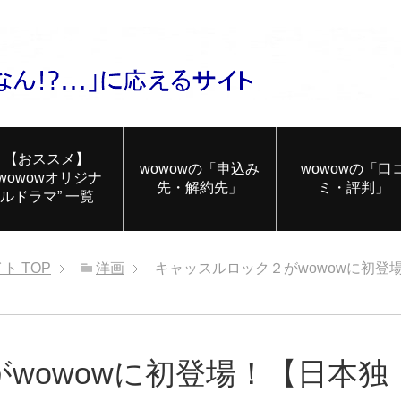
【おススメ】
wowowの「申込み
wowowの「口
”wowowオリジナ
先・解約先」
ミ・評判」
ルドラマ” 一覧
イト
TOP
洋画
キャッスルロック２がwowowに初登
wowowに初登場！【日本独